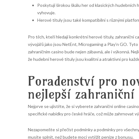
Poskytují širokou škálu her od klasických hudebních h
vyhovuje.
Herové tituly jsou také kompatibilní s různými platfor
Pro těch, kteří hledají konkrétní herové tituly, zahraniční 
vývojářů jako jsou NetEnt, Microgaming a Play’n GO. Tyto h
zahraničním casino bude nejen zábavná, ale i výkonná. Nejle
že hudební herové tituly jsou kvalitní a atraktivní pro kaž
Poradenství pro nov
nejlepší zahraniční
Nejprve se ujistěte, že si vyberete zahraniční online casino
specifické nabídky pro české hráče, což může zahrnovat 
Nezapomeňte si přečíst podmínky a podmínky pro všechny b
musíte splnit, než budete moci vytěžit peníze z bonusu.