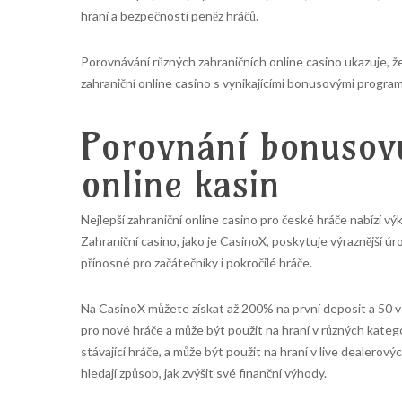
hraní a bezpečností peněz hráčů.
Porovnávání různých zahraničních online casino ukazuje, že
zahraniční online casino s vynikajícími bonusovými programy
Porovnání bonusov
online kasin
Nejlepší zahraniční online casino pro české hráče nabízí v
Zahraniční casino, jako je CasinoX, poskytuje výraznější 
přínosné pro začátečníky i pokročilé hráče.
Na CasinoX můžete získat až 200% na první deposit a 50 vo
pro nové hráče a může být použit na hraní v různých kateg
stávající hráče, a může být použit na hraní v live dealerový
hledají způsob, jak zvýšit své finanční výhody.