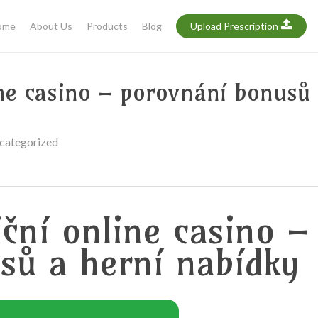
ome
About Us
Products
Blog
Upload Prescription
ine casino – porovnání bonusů
categorized
iční online casino –
sů a herní nabídky