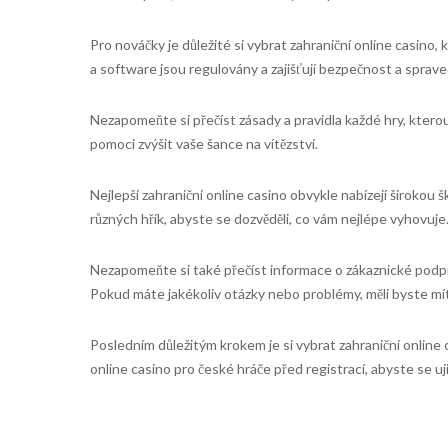
Pro nováčky je důležité si vybrat zahraniční online casino,
a software jsou regulovány a zajišťují bezpečnost a sprave
Nezapomeňte si přečíst zásady a pravidla každé hry, kterou
pomoci zvýšit vaše šance na vítězství.
Nejlepší zahraniční online casino obvykle nabízejí širokou šk
různých hřík, abyste se dozvěděli, co vám nejlépe vyhovuje
Nezapomeňte si také přečíst informace o zákaznické podpis
Pokud máte jakékoliv otázky nebo problémy, měli byste mí
Posledním důležitým krokem je si vybrat zahraniční online 
online casino pro české hráče před registrací, abyste se ujist