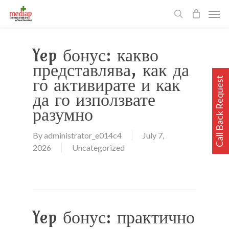
Skip
Men
to
search
main
content
Yep бонус: какво
представлява, как да
го активирате и как
Call Back Request
да го използвате
разумно
By
administrator_e014c4
July 7,
2026
Uncategorized
Yep бонус: практично