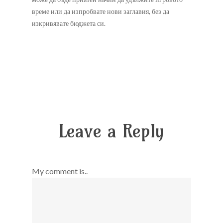
време или да изпробвате нови заглавия, без да
изкривявате бюджета си.
Leave a Reply
My comment is..