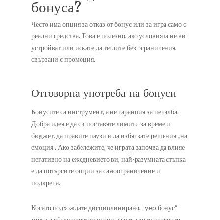
бонуса?
Често има опция за отказ от бонус или за игра само с
реални средства. Това е полезно, ако условията не ви
устройват или искате да теглите без ограничения,
свързани с промоция.
Отговорна употреба на бонуси
Бонусите са инструмент, а не гаранция за печалба.
Добра идея е да си поставяте лимити за време и
бюджет, да правите паузи и да избягвате решения „на
емоция“. Ако забележите, че играта започва да влияе
негативно на ежедневието ви, най-разумната стъпка
е да потърсите опции за самоограничение и
подкрепа.
Когато подхождате дисциплинирано, „yep бонус“
може да бъде приятен начин да удължите игровото