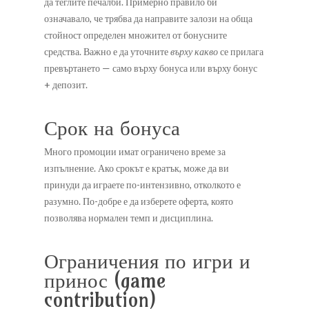
да теглите печалби. Примерно правило би
означавало, че трябва да направите залози на обща
стойност определен множител от бонусните
средства. Важно е да уточните
върху какво
се прилага
превъртането — само върху бонуса или върху бонус
+ депозит.
Срок на бонуса
Много промоции имат ограничено време за
изпълнение. Ако срокът е кратък, може да ви
принуди да играете по-интензивно, отколкото е
разумно. По-добре е да изберете оферта, която
позволява нормален темп и дисциплина.
Ограничения по игри и
принос (game
contribution)