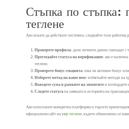
Стъпка по стъпка: 
теглене
Ако искате да действате системно, следвайте този работещ р
Проверете профила
: дали личните данни съвпадат с 
Прегледайте статуса на верификация
: ако е налична
теглене.
Проверете бонус секцията
: има ли активен бонус ил
Изберете метод на ваше име
: избягвайте методи на т
Въведете сума в рамките на лимитите
и потвърдете 
Следете статуса
на заявката в историята на транзакци
Ако използвате конкретна платформа и търсите ориентация 
официалния сайт на
yep теглене
, където обикновено се нам