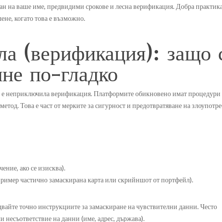
ран на ваше име, предвидими срокове и лесна верификация. Добра практика
лене, когато това е възможно.
ла (верификация): защо 
ине по-гладко
е“ е неприключила верификация. Платформите обикновено имат процедури 
етод. Това е част от мерките за сигурност и предотвратяване на злоупотре
ние, ако се изисква).
пример частично замаскирана карта или скрийншот от портфейл).
едвайте точно инструкциите за замаскиране на чувствителни данни. Често
ли несъответствие на данни (име, адрес, държава).