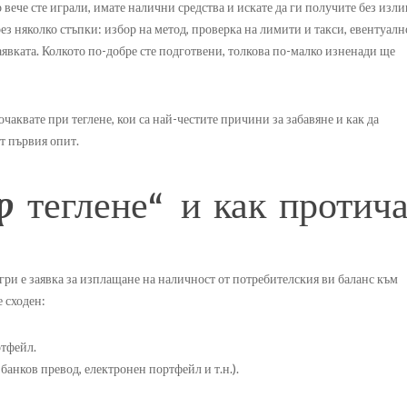
 вече сте играли, имате налични средства и искате да ги получите без из
рез няколко стъпки: избор на метод, проверка на лимити и такси, евентуалн
явката. Колкото по-добре сте подготвени, толкова по-малко изненади ще
чаквате при теглене, кои са най-честите причини за забавяне и как да
от първия опит.
p теглене“ и как протич
гри е заявка за изплащане на наличност от потребителския ви баланс към
е сходен:
ртфейл.
 банков превод, електронен портфейл и т.н.).