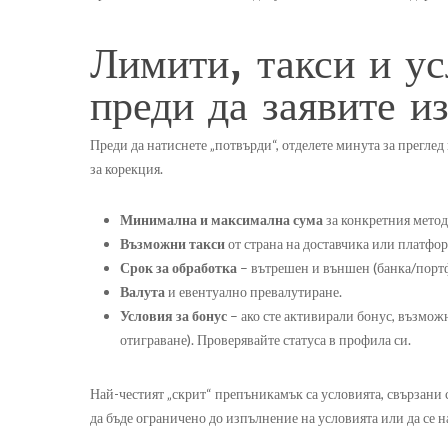
Лимити, такси и ус
преди да заявите и
Преди да натиснете „потвърди“, отделете минута за преглед
за корекция.
Минимална и максимална сума
за конкретния метод
Възможни такси
от страна на доставчика или платформ
Срок за обработка
– вътрешен и външен (банка/порт
Валута
и евентуално превалутиране.
Условия за бонус
– ако сте активирали бонус, възмож
отиграване). Проверявайте статуса в профила си.
Най-честият „скрит“ препъникамък са условията, свързани 
да бъде ограничено до изпълнение на условията или да се н