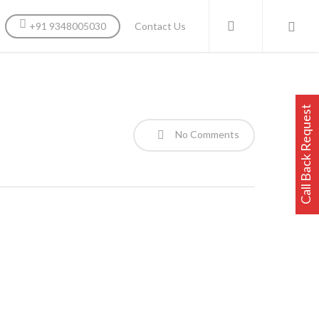
search
+91 9348005030
Contact Us
Call Back Request
No Comments