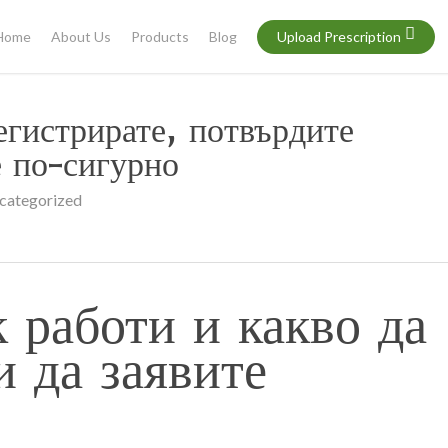
Home
About Us
Products
Blog
Upload Prescription
регистрирате, потвърдите
е по-сигурно
categorized
к работи и какво да
и да заявите