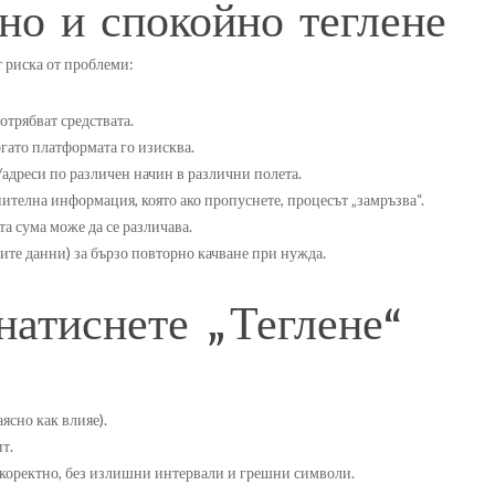
но и спокойно теглене
 риска от проблеми:
отрябват средствата.
огато платформата го изисква.
адреси по различен начин в различни полета.
ителна информация, която ако пропуснете, процесът „замръзва“.
а сума може да се различава.
те данни) за бързо повторно качване при нужда.
натиснете „Теглене“
ясно как влияе).
т.
 коректно, без излишни интервали и грешни символи.