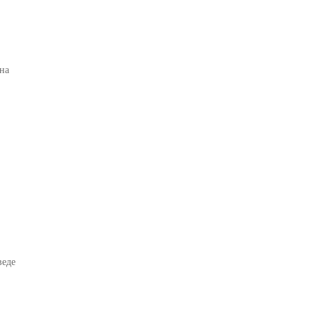
 на
веде