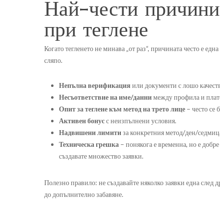
Най-чести причини 
при теглене
Когато тегленето не минава „от раз“, причината често е една
сляпо.
Непълна верификация
или документи с лошо качеств
Несъответствие на име/данни
между профила и плат
Опит за теглене към метод на трето лице
– често се 
Активен бонус
с неизпълнени условия.
Надвишени лимити
за конкретния метод/ден/седмиц
Техническа грешка
– понякога е временна, но е добре
създавате множество заявки.
Полезно правило: не създавайте няколко заявки една след др
до допълнително забавяне.