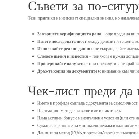
Съвети за по-сигур
Тези практики не изискват специални знания, но намаляват
Завършете верификацията рано
– още преди да ви п
Пазете последователност
между депозит и теглене, к
Използвайте реални данни
и не съкращавайте имена/
Следете имейл и известия
– понякога е нужна допълн
Проверявайте валутата
– при превалутиране крайнат
Дръжте копия на документите
(с внимание към лични
Чек-лист преди да 
Името в профила съвпада с документа за самоличност.
Платежният метод е на ваше име и е активен.
Няма активен бонус с неизпълнени условия (или сте на
Сумата е в рамките на минималния/максималния лими
Данните за метод (IBAN/портфейл/карта) са въведени