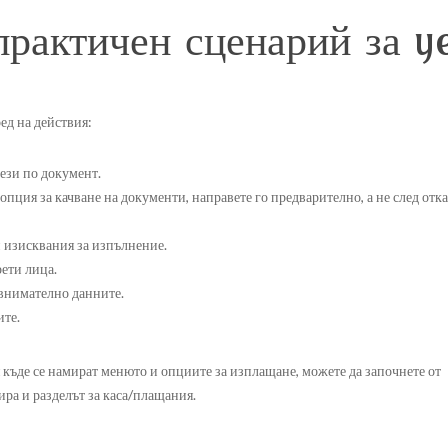
практичен сценарий за y
ед на действия:
тези по документ.
 опция за качване на документи, направете го предварително, а не след отка
и изисквания за изпълнение.
рети лица.
внимателно данните.
ите.
къде се намират менюто и опциите за изплащане, можете да започнете от
ира и разделът за каса/плащания.