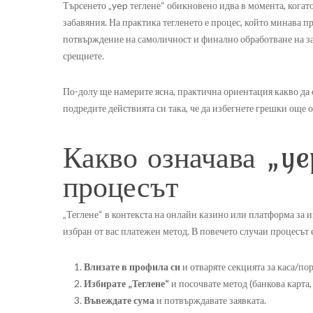
Търсенето „yep теглене“ обикновено идва в момента, когато
забавяния. На практика тегленето е процес, който минава п
потвърждение на самоличност и финално обработване на за
срещнете.
По-долу ще намерите ясна, практична ориентация какво да о
подредите действията си така, че да избегнете грешки още 
Какво означава „ye
процесът
„Теглене“ в контекста на онлайн казино или платформа за и
избран от вас платежен метод. В повечето случаи процесът 
Влизате в профила си
и отваряте секцията за каса/по
Избирате „Теглене“
и посочвате метод (банкова карта,
Въвеждате сума
и потвърждавате заявката.