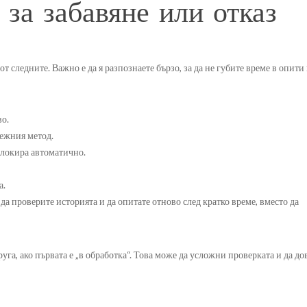
за забавяне или отказ
 от следните. Важно е да я разпознаете бързо, за да не губите време в опити
о.
ежния метод.
блокира автоматично.
а.
 да проверите историята и да опитате отново след кратко време, вместо да
уга, ако първата е „в обработка“. Това може да усложни проверката и да до