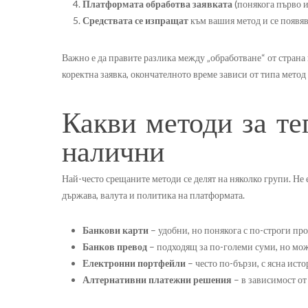
Платформата обработва заявката
(понякога първо и
Средствата се изпращат
към вашия метод и се появяв
Важно е да правите разлика между „обработване“ от страна
коректна заявка, окончателното време зависи от типа метод
Какви методи за те
налични
Най-често срещаните методи се делят на няколко групи. Не 
държава, валута и политика на платформата.
Банкови карти
– удобни, но понякога с по-строги пр
Банков превод
– подходящ за по-големи суми, но може
Електронни портфейли
– често по-бързи, с ясна ист
Алтернативни платежни решения
– в зависимост от