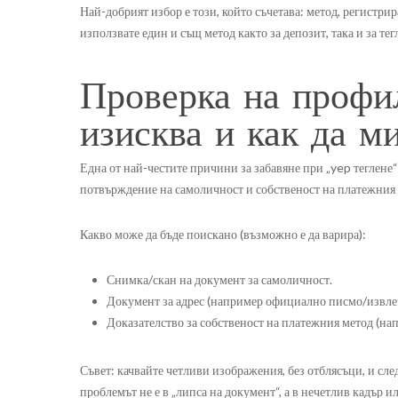
Най-добрият избор е този, който съчетава: метод, регистри
използвате един и същ метод както за депозит, така и за тег
Проверка на профи
изисква и как да м
Една от най-честите причини за забавяне при „yep теглен
потвърждение на самоличност и собственост на платежния м
Какво може да бъде поискано (възможно е да варира):
Снимка/скан на документ за самоличност.
Документ за адрес (например официално писмо/извлече
Доказателство за собственост на платежния метод (на
Съвет: качвайте четливи изображения, без отблясъци, и сл
проблемът не е в „липса на документ“, а в нечетлив кадър и