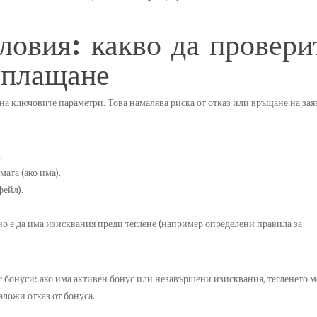
ловия: какво да провери
зплащане
 на ключовите параметри. Това намалява риска от отказ или връщане на зая
.
ата (ако има).
фейл).
но е да има изисквания преди теглене (например определени правила за
с бонуси: ако има активен бонус или незавършени изисквания, тегленето 
аложи отказ от бонуса.