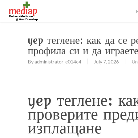
Skip
to
main
content
yep теглене: как да се 
профила си и да играет
By
administrator_e014c4
July 7, 2026
Un
yep теглене: ка
проверите пред
изплащане