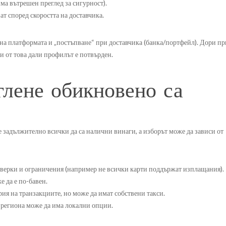
ма вътрешен преглед за сигурност).
ат според скоростта на доставчика.
 на платформата и „постъпване“ при доставчика (банка/портфейл). Дори пр
 и от това дали профилът е потвърден.
глене обикновено са
е задължително всички да са налични винаги, а изборът може да зависи от
оверки и ограничения (например не всички карти поддържат изплащания).
 да е по-бавен.
ория на транзакциите, но може да имат собствени такси.
 региона може да има локални опции.